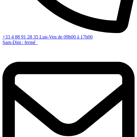
+33 4 88 91 28 35
Lun-Ven de 09h00 à 17h00
Sam-Dim : fermé