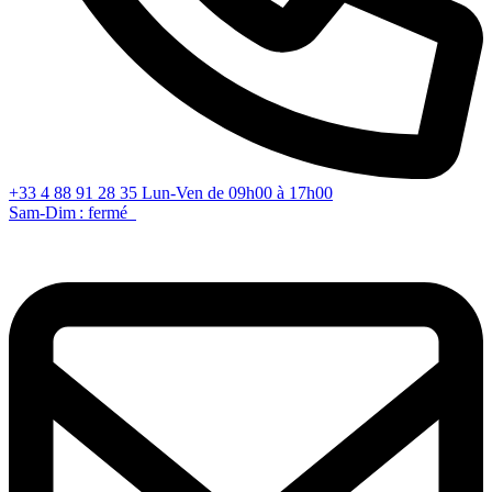
+33 4 88 91 28 35
Lun-Ven de 09h00 à 17h00
Sam-Dim : fermé