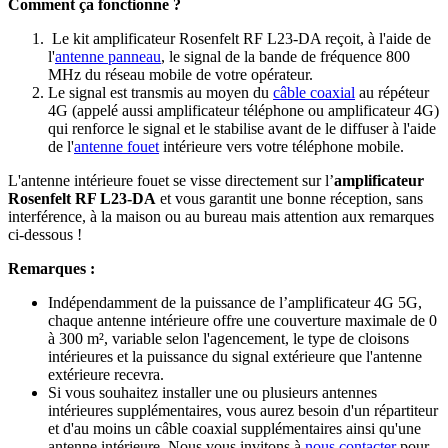
Comment ça fonctionne ?
Le kit amplificateur Rosenfelt RF L23-DA reçoit, à l'aide de
l'
antenne panneau
, le signal de la bande de fréquence 800
MHz du réseau mobile de votre opérateur.
Le signal est transmis au moyen du
câble coaxial
au répéteur
4G (appelé aussi amplificateur téléphone ou amplificateur 4G)
qui renforce le signal et le stabilise avant de le diffuser à l'aide
de l'
antenne fouet
intérieure vers votre téléphone mobile.
L'antenne intérieure fouet se visse directement sur l’
amplificateur
Rosenfelt RF L23-DA
et vous garantit une bonne réception, sans
interférence, à la maison ou au bureau mais attention aux remarques
ci-dessous !
Remarques :
Indépendamment de la puissance de l’amplificateur 4G 5G,
chaque antenne intérieure offre une couverture maximale de 0
à 300 m², variable selon l'agencement, le type de cloisons
intérieures et la puissance du signal extérieure que l'antenne
extérieure recevra.
Si vous souhaitez installer une ou plusieurs antennes
intérieures supplémentaires, vous aurez besoin d'un répartiteur
et d'au moins un câble coaxial supplémentaires ainsi qu'une
antenne intérieure. Nous vous invitons à
nous contacter
pour