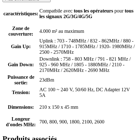
Compatbile avec
tous les opérateurs
pour
tous
caractéristiques:
les signaux 2G/3G/4G/5G
Zone de
4.000 m² au maximum
couverture:
Uplink : 703 - 748MHz / 832 - 862MHz / 880 -
Gain Up:
915MHz / 1710 - 1785MHz / 1920- 1980MHz /
2500 - 2570MHz
Downlink : 758 - 803 MHz / 791 - 821 MHz /
Gain Down:
925 - 960 MHz / 1805 - 1880MHz / 2110 -
2170MHz / 2620MHz - 2690 MHz
Puissance de
23dBm
sortie:
AC 100 ~ 240 V, 50/60 Hz, DC Adapter 12V
Tension:
5A
Dimensions:
210 x 150 x 45 mm
Longeur
700, 800, 900, 1800, 2100, 2600
d'ondes MHz:
Produits associés